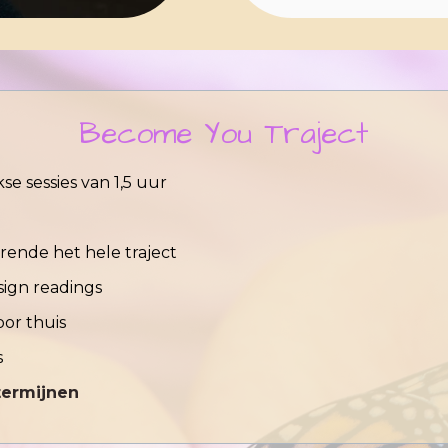
Become You Traject
se sessies van 1,5 uur
ende het hele traject
ign readings
oor thuis
s
 termijnen