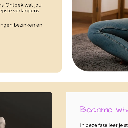
ns: Ontdek wat jou
iepste verlangens
aringen bezinken en
Become who
In deze fase leer je s