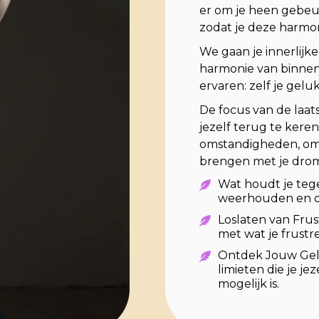
er om je heen gebeur
zodat je deze harmoni
We gaan je innerlijke 
harmonie van binnenu
ervaren: zelf je gel
De focus van de laats
jezelf terug te keren
omstandigheden, om 
brengen met je dro
Wat houdt je teg
weerhouden en de
Loslaten van Frus
met wat je frustre
Ontdek Jouw Gelu
limieten die je j
mogelijk is.