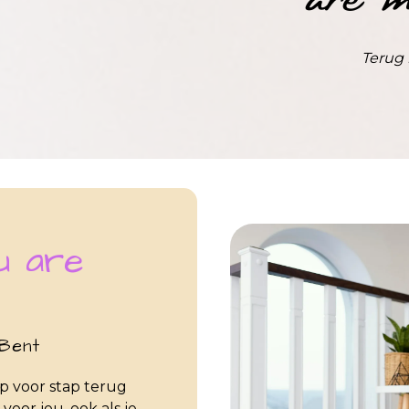
Terug 
u are
 Bent
p voor stap terug
 voor jou, ook als je