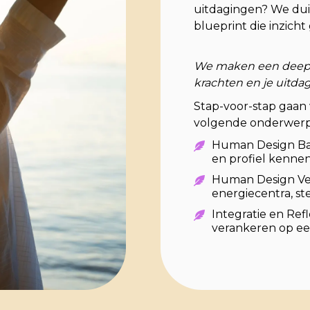
uitdagingen? We dui
blueprint die inzicht 
We maken een deep d
krachten en je uitda
Stap-voor-stap gaan 
volgende onderwerp
Human Design Basic
en profiel kennen
Human Design Ver
energiecentra, st
Integratie en Refl
verankeren op ee